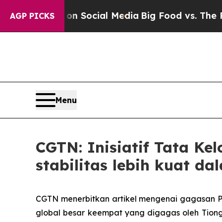
ssages on Social Media
Big Food vs. The People. B
AGP PICKS
Menu
CGTN: Inisiatif Tata Ke
stabilitas lebih kuat da
CGTN menerbitkan artikel mengenai gagasan Presi
global besar keempat yang digagas oleh Tiong