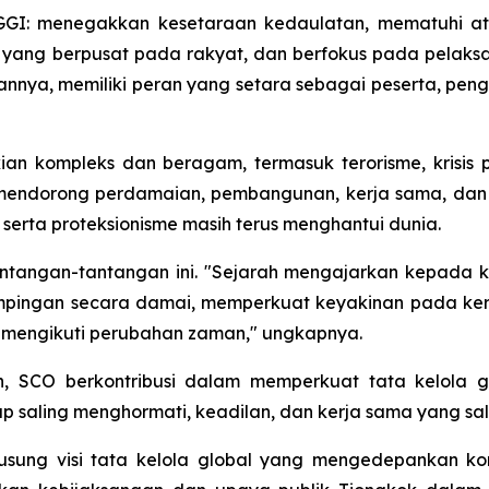
 GGI: menegakkan kesetaraan kedaulatan, mematuhi at
 yang berpusat pada rakyat, dan berfokus pada pelaksa
annya, memiliki peran yang setara sebagai peserta, pe
an kompleks dan beragam, termasuk terorisme, krisis pe
 mendorong perdamaian, pembangunan, kerja sama, dan 
 serta proteksionisme masih terus menghantui dunia.
ntangan-tantangan ini. "Sejarah mengajarkan kepada ki
pingan secara damai, memperkuat keyakinan pada kerj
g mengikuti perubahan zaman," ungkapnya.
ah, SCO berkontribusi dalam memperkuat tata kelola 
ap saling menghormati, keadilan, dan kerja sama yang s
sung visi tata kelola global yang mengedepankan kons