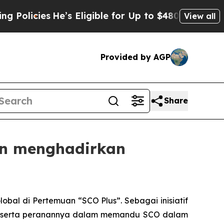
ies
He’s Eligible for Up to $480,000 After Being
View all
Provided by AGP
Share
uan menghadirkan
obal di Pertemuan “SCO Plus”. Sebagai inisiatif
ebut serta peranannya dalam memandu SCO dalam