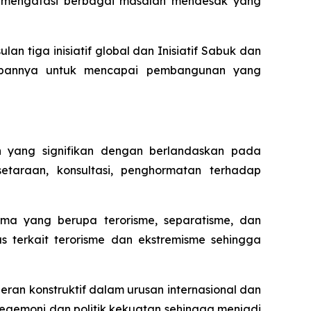
m mengatasi berbagai masalah mendesak yang
tiga inisiatif global dan Inisiatif Sabuk dan
epannya untuk mencapai pembangunan yang
h yang signifikan dengan berlandaskan pada
taraan, konsultasi, penghormatan terhadap
ma yang berupa terorisme, separatisme, dan
s terkait terorisme dan ekstremisme sehingga
eran konstruktif dalam urusan internasional dan
egemoni dan politik kekuatan sehingga menjadi