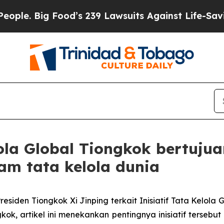
ig Food’s 239 Lawsuits Against Life-Saving Polic
lola Global Tiongkok bertuj
lam tata kelola dunia
den Tiongkok Xi Jinping terkait Inisiatif Tata Kelola Gl
kok, artikel ini menekankan pentingnya inisiatif ters