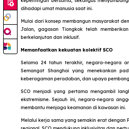
kepentingan bersama, sekaligus menyumbang
dihadapi umat manusia saat ini.
Mulai dari konsep membangun masyarakat denga
Jalan, gagasan Tiongkok telah memberik
berkelanjutan dan inklusif.
Memanfaatkan kekuatan kolektif SCO
Selama 24 tahun terakhir, negara-negara a
Semangat Shanghai yang menekankan pada p
keberagaman peradaban, dan upaya pembang
SCO menjadi yang pertama mengambil langka
ekstremisme. Sejauh ini, negara-negara angg
membantu menjaga keamanan di kawasan ini.
Melalui kerja sama yang semakin erat dengan PB
regional, SCO mendukung inklusivitas dan per