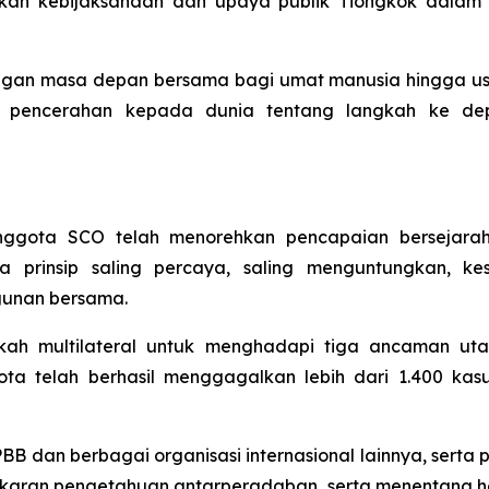
kan kebijaksanaan dan upaya publik Tiongkok dala
n masa depan bersama bagi umat manusia hingga usulan 
an pencerahan kepada dunia tentang langkah ke d
nggota SCO telah menorehkan pencapaian bersejara
rinsip saling percaya, saling menguntungkan, kese
unan bersama.
h multilateral untuk menghadapi tiga ancaman uta
ota telah berhasil menggagalkan lebih dari 1.400 kasu
B dan berbagai organisasi internasional lainnya, serta p
tukaran pengetahuan antarperadaban, serta menentang h