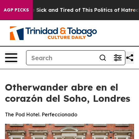
e Are Sick and Tired of This Politics of Hatred”
The St
AGP PICKS
Otherwander abre en el
corazón del Soho, Londres
The Pod Hotel. Perfeccionado