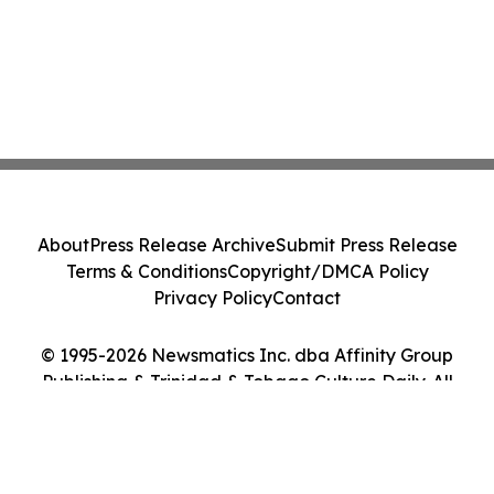
About
Press Release Archive
Submit Press Release
Terms & Conditions
Copyright/DMCA Policy
Privacy Policy
Contact
© 1995-2026 Newsmatics Inc. dba Affinity Group
Publishing & Trinidad & Tobago Culture Daily. All
Rights Reserved.
Cookie Settings / Your Privacy Choices