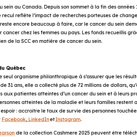
 du sein au Canada. Depuis son sommet à la fin des années 
 recul reflète l’impact de recherches porteuses de change
l reste encore beaucoup à faire, car le cancer du sein de
ancer chez les femmes au pays. Les fonds recueillis grâce
en de la SCC en matière de cancer du sein.
 du Québec
seul organisme philanthropique à s’assurer que les résult
31 ans, elle a collecté plus de 72 millions de dollars, qu’
 aux patientes atteintes d’un cancer du sein et à leurs pro
 personnes atteintes de la maladie et leurs familles restent
poir : accroître le taux de survie des personnes touchées 
r
Facebook
,
LinkedIn
et
Instagram
.
earson
de la collection Cashmere 2025 peuvent être télé