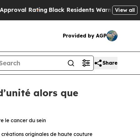
ting
Black Residents Warned of Abusive Cops for 
View all
Provided by AGP
Share
d’unité alors que
re le cancer du sein
réations originales de haute couture