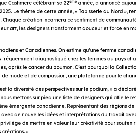
ème
ique Cashmere célébrant sa 22
année, a annoncé aujourd’
 2025. Le thème de cette année, « Tapisserie du Nord », r
n. Chaque création incarnera ce sentiment de communauté, 
leur art, les designers transforment douceur et force en m
nadiens et Canadiennes. On estime qu’une femme canadien
 plus fréquemment diagnostiqué chez les femmes au pays c
s, après le cancer du poumon. C’est pourquoi la Collect
rée de mode et de compassion, une plateforme pour le cha
’est la diversité des perspectives sur le podium, » a décla
us mettons sur pied une liste de designers qui allie le re
ène émergente canadienne. Représentant des régions de tou
t avec de nouvelles idées et interprétations du travail a
 privilège de mettre en valeur leur créativité pour soutenir
créations. »