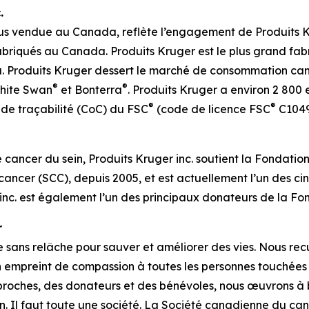
.
us vendue au Canada, reflète l’engagement de Produits 
fabriqués au Canada. Produits Kruger est le plus grand fa
a. Produits Kruger dessert le marché de consommation 
®
®
White Swan
et Bonterra
. Produits Kruger a environ 2 800
®
®
e de traçabilité (CoC) du FSC
(code de licence FSC
C10490
e cancer du sein, Produits Kruger inc. soutient la Fondatio
ancer (SCC), depuis 2005, et est actuellement l’un des ci
r inc. est également l’un des principaux donateurs de la 
r
sans relâche pour sauver et améliorer des vies. Nous recu
en empreint de compassion à toutes les personnes touchées
 proches, des donateurs et des bénévoles, nous œuvrons à b
n. Il faut toute une société. La Société canadienne du canc