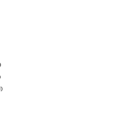
)
)
)