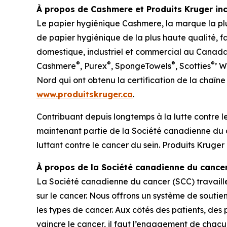
À propos de Cashmere et Produits Kruger inc
Le papier hygiénique Cashmere, la marque la pl
de papier hygiénique de la plus haute qualité, 
domestique, industriel et commercial au Canad
®
®
®
®
Cashmere
, Purex
, SpongeTowels
, Scotties
’ 
Nord qui ont obtenu la certification de la chaîn
www.produitskruger.ca
.
Contribuant depuis longtemps à la lutte contre l
maintenant partie de la Société canadienne du c
luttant contre le cancer du sein. Produits Kruge
À propos de la Société canadienne du cance
La Société canadienne du cancer (SCC) travaille 
sur le cancer. Nous offrons un système de souti
les types de cancer. Aux côtés des patients, des
vaincre le cancer, il faut l’engagement de chacu