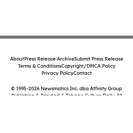
About
Press Release Archive
Submit Press Release
Terms & Conditions
Copyright/DMCA Policy
Privacy Policy
Contact
© 1995-2026 Newsmatics Inc. dba Affinity Group
Publishing & Trinidad & Tobago Culture Daily. All
Rights Reserved.
Cookie Settings / Your Privacy Choices