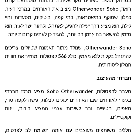
במרחק רגעים ספורים מקו אליזבת בתחנת
טוטנהאם
קורט
רואד
,
Otherwander Soho
מציב את האורחים במרכז העיר.
כמלון שמוקף בתיאטראות, בתי קפה, בוטיקים, מסעדות וחיי
לילה, הוא מציע דרך יעילה להגיע, לאתחל, ולחזור ישר לעיר. הוא
מזמין להישאר בחוץ זמן רב יותר, ולהגיד כן לעתים קרובות יותר.
Otherwander Soho
, שנולד מתוך האמונה שטיולים צריכים
להתנהל בקלות ללא מאמץ, כולל 566 קפסולות ומחזיר את חוויית
המלון ליסודותיה.
חברתי מהעיצוב
מעבר לקפסולות,
Otherwander
Soho
מציע מרכז חברתי
בלעדי לאורחים שבו האורחים יכולים לבלות, גישה לקפה טרי,
מאפים, חטיפים ובר לשירות עצמי המציע בירות, יינות
וקוקטיילים.
חללים משותפים מעוצבים עם אותה תשומת לב לפרטים,