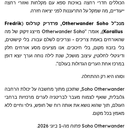
הכוללים חדרי רחצה באיכות ספא
עם
מקלחות
ואזורי
רחצה
ייעודיים
,
מה
שמקל
על
התרעננות
לפני
יציאה
חזרה
.
מנכ"ל
Soho
Otherwander
, פרדריק
קורלוס
(
Fredrik
Korallus
)
, אומר: "
Otherwander Soho
מייצג זיקוק של מה
שהאורחים באמת צריכים - וצריכים לשלם עבורו. בלי קישוטים,
בלי בזבוז מקום, בלי חיכוכים. אנו מציעים מסע אורחים חלק
ודיגיטלי לחלוטין, עיצוב מושכל, שנת לילה נוחה וערך יוצא דופן
במרכז אחת הערים הגדולות בעולם
".
וסוהו היא רק ההתחלה.
Otherwander
Soho
, שתוכנ
ן
מתוך מחשבה על יכולת הרחבה
גלובלית, שוא
ף
לצמוח מעבר לבריטניה לערים מרכזיות ברחבי
העולם, תוך שה
וא
נושא את אותה רוח של חופש, גילוי וחיים ללא
מאמץ בכל מקום.
Otherwander
Soho
פתוח מה-1 ביוני 2026.