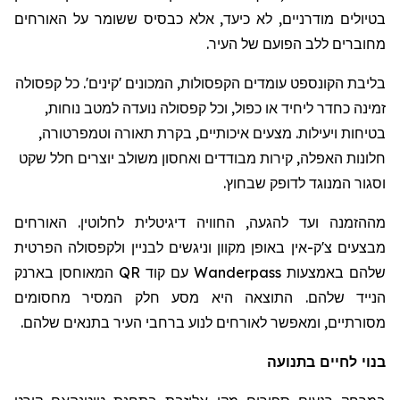
בטיולים מודרניים, לא כיעד, אלא כבסיס ששומר על האורחים
מחוברים ללב הפועם של העיר.
בליבת הקונספט עומדים הקפסולות, המכונים 'קינים'. כל קפסולה
זמינה כחדר ליחיד או כפול, וכל קפסולה נועדה למטב נוחות,
בטיחות ויעילות. מצעים איכותיים, בקרת תאורה וטמפרטורה,
חלונות האפלה, קירות מבודדים ואחסון משולב יוצרים חלל שקט
וסגור המנוגד לדופק שבחוץ.
מההזמנה ועד להגעה, החוויה דיגיטלית לחלוטין. האורחים
מבצעים צ'ק-אין באופן מקוון וניגשים לבניין ולקפסולה הפרטית
שלהם באמצעות
Wanderpass
עם קוד
QR
המאוחסן בארנק
הנייד שלהם. התוצאה היא מסע חלק המסיר מחסומים
מסורתיים, ומאפשר לאורחים לנוע ברחבי העיר בתנאים שלהם.
בנוי לחיים בתנועה