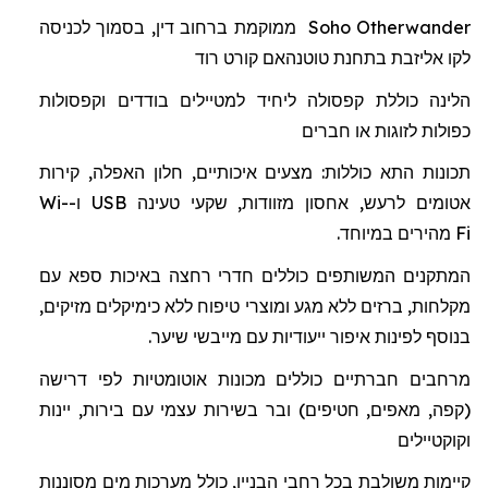
Otherwander
Soho
ממוקמת ברחוב דין, בסמוך לכניסה
לקו אליזבת בתחנת
טוטנהאם
קורט רוד
הלינה כוללת
קפסולה
ל
יחיד למטיילים בודדים וקפסולות
כפולות לזוגות או חברים
תכונות התא כוללות: מצעים איכותיים, חלון האפלה, קירות
אטומים לרעש, אחסון מזוודות, שקעי טעינה
USB
ו-
Wi-
Fi
מהיר
ים
במיוחד.
המתקנים המשותפים כוללים חדרי רחצה באיכות ספא
עם
מקלחות
,
ברזים
ללא
מגע
ומוצרי
טיפוח
ללא
כימיקלים מזיקים
,
בנוסף
לפינות
איפור
ייעודיות
עם
מייבשי
שיער
.
מרחבים חברתיים כוללים מכונות אוטומטיות לפי דרישה
(קפה, מאפים, חטיפים) ובר בשירות עצמי עם בירות, יינות
וקוקטיילים
קיימות משולבת בכל רחבי הבניין, כולל מערכות מים מסוננות