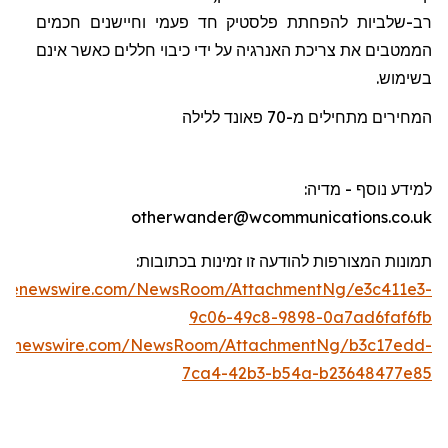
רב-שלביות להפחתת פלסטיק חד פעמי וחיישנים חכמים
הממטבים את צריכת האנרגיה על ידי כיבוי חללים כאשר אינם
בשימוש.
המחירים מתחילים מ-70
פאונד
ללילה
למידע נוסף - מדיה
:
otherwander@wcommunications.co.uk
תמונות המצורפות להודעה זו זמינות בכתוב
ו
ת:
lobenewswire.com/NewsRoom/AttachmentNg/e3c411e3-
9c06-49c8-9898-0a7ad6faf6fb
obenewswire.com/NewsRoom/AttachmentNg/b3c17edd-
7ca4-42b3-b54a-b23648477e85